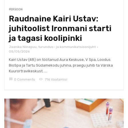
PERSOON
Raudnaine Kairi Ustav:
juhitoolist Ironmani starti
ja tagasi koolipinki
Jaanika Niinepuu, turundus- ja kommunikatsioonijuht
05/05/2026
Kairi Ustav (48) on töötanud Aura Keskuse, V Spa, Loodus
BioSpa ja Tartu Südamekodu juhina, praegu juhib ta Värska
Kuurortravikeskust. ...
chat_bubble
visibility
0 Comments
716 Vaatamisi