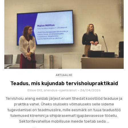
AKTUAALNE
Teadus, mis kujundab tervishoiupraktikaid
Eliise Ott, arendus-spetsialist
26/04/2026
Tervishoiu areng eeldab järjest enam tihedat koostööd teaduse ja
praktika vahel. Üheks oluliseks võimaluseks selle sideme
tugevdamisel on teadmussiire, mille eesmärk on tuua teadustöö
tulemused kiiremini ja sihipärasemalt igapäevasesse tööellu.
Sektoritevahelise mobiilsuse meede toetab seda ...