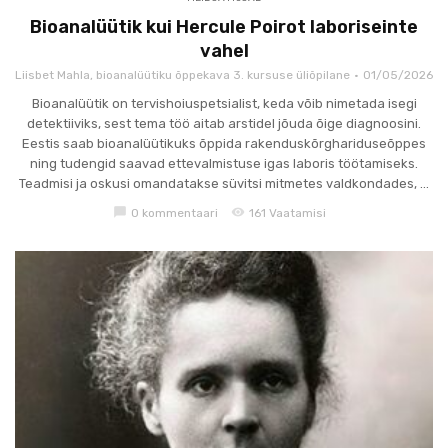
Bioanalüütik kui Hercule Poirot laboriseinte
vahel
Liisbet Mahla, bioanalüütiku õppekava 3. kursuse üliõpilane
01/05/2026
Bioanalüütik on tervishoiuspetsialist, keda võib nimetada isegi
detektiiviks, sest tema töö aitab arstidel jõuda õige diagnoosini.
Eestis saab bioanalüütikuks õppida rakenduskõrghariduseõppes
ning tudengid saavad ettevalmistuse igas laboris töötamiseks.
Teadmisi ja oskusi omandatakse süvitsi mitmetes valdkondades, ...
chat_bubble
visibility
0 kommentaari
161 Vaatamisi