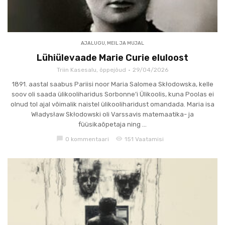
AJALUGU
,
MEIL JA MUJAL
Lühiülevaade Marie Curie eluloost
Triin Kasesalu, õppejõud
29/04/2026
1891. aastal saabus Pariisi noor Maria Salomea Skłodowska, kelle
soov oli saada ülikooliharidus Sorbonne’i Ülikoolis, kuna Poolas ei
olnud tol ajal võimalik naistel ülikooliharidust omandada. Maria isa
Władysław Skłodowski oli Varssavis matemaatika- ja
füüsikaõpetaja ning ...
chat_bubble
visibility
0 kommentaari
151 Vaatamisi