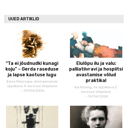
UUED ARTIKLID
“Ta ei jõudnudki kunagi
Elulõpu ilu ja valu:
koju” – Gerda raseduse
palliatiivravi ja hospiitsi
ja lapse kaotuse lugu
avastamise võlud
praktikal
Kaisa Müürsepp, ämmaemanda
õppekava 4. kursuse üliõpilane
Kai Kitsing, õe õppekava 2.
09/04/2026
kursuse üliõpilane
14/04/2026