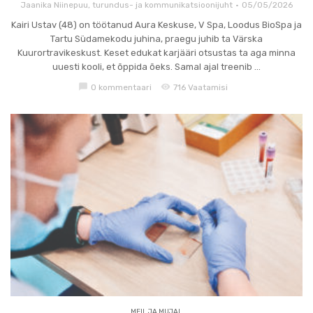
Jaanika Niinepuu, turundus- ja kommunikatsioonijuht
05/05/2026
Kairi Ustav (48) on töötanud Aura Keskuse, V Spa, Loodus BioSpa ja
Tartu Südamekodu juhina, praegu juhib ta Värska
Kuurortravikeskust. Keset edukat karjääri otsustas ta aga minna
uuesti kooli, et õppida õeks. Samal ajal treenib ...
chat_bubble
visibility
0 kommentaari
716 Vaatamisi
MEIL JA MUJAL