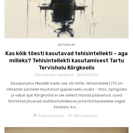
AKTUAALNE
Kas kõik tõesti kasutavad tehisintellekti – aga
milleks? Tehisintellekti kasutamisest Tartu
Tervishoiu Kõrgkoolis
Elisa Kender, õppejõud
28/04/2026
Sissejuhatus Meeldib meile see või mitte, tehisintellekt (TI) on
viimastel aastatel muutunud igapäevaelu osaks – töös, õpingutes
ja vabal ajal. Kõrgkoolid ei ole sellest mööda pääsenud: uued
tööriistad jõuavad auditooriumidesse ja kontorilaudadele sageli
kiiremini, kui ...
chat_bubble
visibility
0 kommentaari
108 Vaatamisi