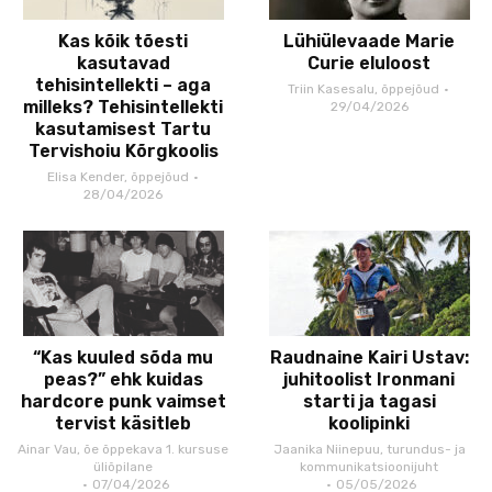
Kas kõik tõesti
Lühiülevaade Marie
kasutavad
Curie eluloost
tehisintellekti – aga
Triin Kasesalu, õppejõud
milleks? Tehisintellekti
29/04/2026
kasutamisest Tartu
Tervishoiu Kõrgkoolis
Elisa Kender, õppejõud
28/04/2026
“Kas kuuled sõda mu
Raudnaine Kairi Ustav:
peas?” ehk kuidas
juhitoolist Ironmani
hardcore punk vaimset
starti ja tagasi
tervist käsitleb
koolipinki
Ainar Vau, õe õppekava 1. kursuse
Jaanika Niinepuu, turundus- ja
üliõpilane
kommunikatsioonijuht
07/04/2026
05/05/2026