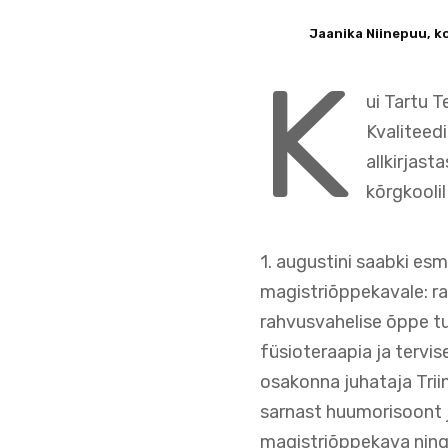
Jaanika Niinepuu, 
K
ui Tartu T
Kvaliteedi
allkirjast
kõrgkooli
1. augustini saabki es
magistriõppekavale: ra
rahvusvahelise õppe tu
füsioteraapia ja tervis
osakonna juhataja Trii
sarnast huumorisoont j
magistriõppekava ning 