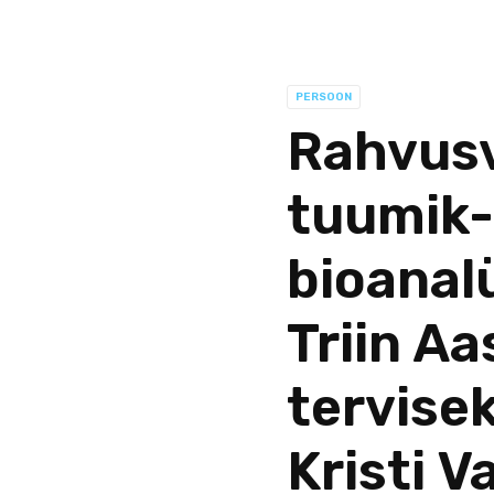
PERSOON
Rahvusv
tuumik-
bioanal
Triin Aa
tervise
Kristi V