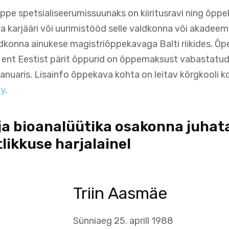
ppe spetsialiseerumissuunaks on kiiritusravi ning õppek
karjääri või uurimistööd selle valdkonna või akadeem
dkonna ainukese magistriõppekavaga Balti riikides. Õp
ne, ent Eestist pärit õppurid on õppemaksust vabastatu
anuaris. Lisainfo õppekava kohta on leitav kõrgkooli k
hy
.
ja bioanalüütika osakonna juhata
ikkuse harjalainel
Triin Aasmäe
Sünniaeg 25. aprill 1988