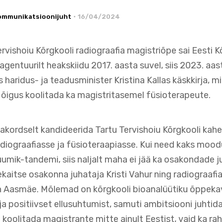
kommunikatsioonijuht
16/04/2024
ervishoiu Kõrgkooli radiograafia magistriõpe sai Eesti 
agentuurilt heakskiidu 2017. aasta suvel, siis 2023. aa
as haridus- ja teadusminister Kristina Kallas käskkirja, m
l õigus koolitada ka magistritasemel füsioterapeute.
makordselt kandideerida Tartu Tervishoiu Kõrgkooli kahe
diograafiasse ja füsioteraapiasse. Kui need kaks moo
umik-tandemi, siis naljalt maha ei jää ka osakondade j
ekaitse osakonna juhataja Kristi Vahur ning radiograafia
n Aasmäe. Mõlemad on kõrgkooli bioanalüütiku õppekav
a positiivset ellusuhtumist, samuti ambitsiooni juhti
koolitada magistrante mitte ainult Eestist, vaid ka rah