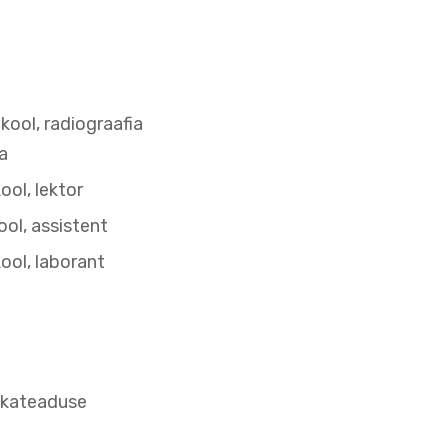
kool, radiograafia
a
ol, lektor
ol, assistent
ool, laborant
ikateaduse