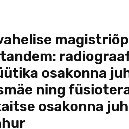
ahelise magistriõ
tandem: radiograaf
üütika osakonna ju
smäe ning füsiotera
kaitse osakonna juh
ahur