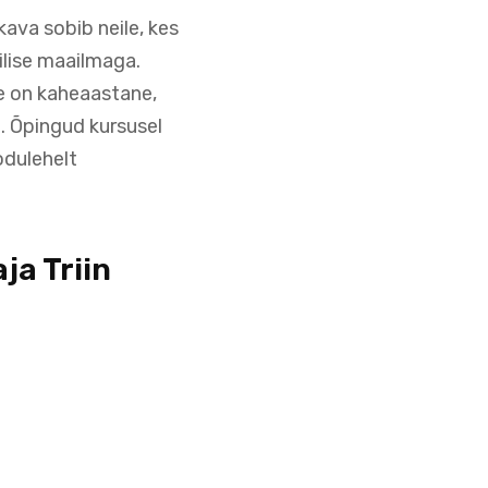
ava sobib neile, kes
ilise maailmaga.
e on kaheaastane,
d. Õpingud kursusel
odulehelt
ja Triin