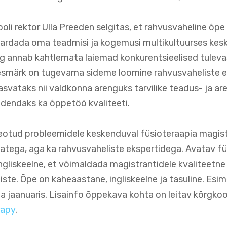
oli rektor Ulla Preeden selgitas, et rahvusvaheline õpe
avardada oma teadmisi ja kogemusi multikultuurses ke
ing annab kahtlemata laiemad konkurentsieelised tulevas
 eesmärk on tugevama sideme loomine rahvusvaheliste eri
svataks nii valdkonna arenguks tarvilike teadus- ja a
edendaks ka õppetöö kvaliteeti.
eotud probleemidele keskenduval füsioteraapia magistr
atega, aga ka rahvusvaheliste ekspertidega. Avatav fü
gliskeelne, et võimaldada magistrantidele kvaliteetne 
ste. Õpe on kaheaastane, ingliskeelne ja tasuline. Esi
 jaanuaris. Lisainfo õppekava kohta on leitav kõrgkoo
rapy
.