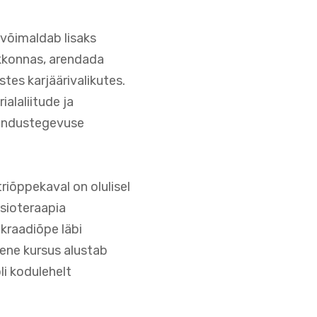
 võimaldab lisaks
skkonnas, arendada
tes karjäärivalikutes.
alaliitude ja
rendustegevuse
iõppekaval on olulisel
sioteraapia
kraadiõpe läbi
mene kursus alustab
li kodulehelt