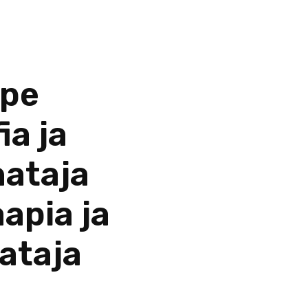
ppe
ia ja
hataja
apia ja
ataja