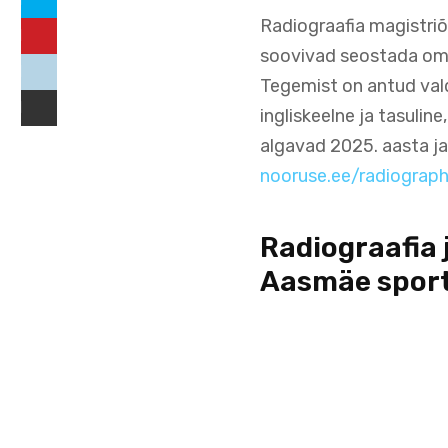
Radiograafia magistriõ
soovivad seostada oma 
Tegemist on antud val
ingliskeelne ja tasuli
algavad 2025. aasta ja
nooruse.ee/radiograp
Radiograafia 
Aasmäe sportl