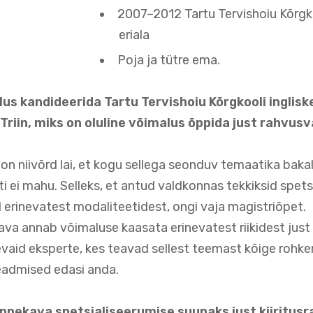
2007–2012 Tartu Tervishoiu Kõrgk
eriala
Poja ja tütre ema.
lus kandideerida Tartu Tervishoiu Kõrgkooli inglisk
riin, miks on oluline võimalus õppida just rahvusv
on niivõrd lai, et kogu sellega seonduv temaatika bak
iti ei mahu. Selleks, et antud valdkonnas tekkiksid spet
rinevatest modaliteetidest, ongi vaja magistriõpet.
a annab võimaluse kaasata erinevatest riikidest just 
evaid eksperte, kes teavad sellest teemast kõige rohk
eadmised edasi anda.
õppekava spetsialiseerumise suunaks just kiiritusr