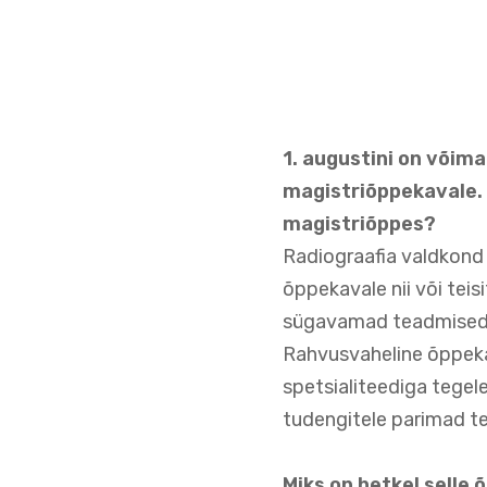
1. augustini on võima
magistriõppekavale. T
magistriõppes?
Radiograafia valdkond 
õppekavale nii või teis
sügavamad teadmised e
Rahvusvaheline õppekav
spetsialiteediga tegel
tudengitele parimad t
Miks on hetkel selle 