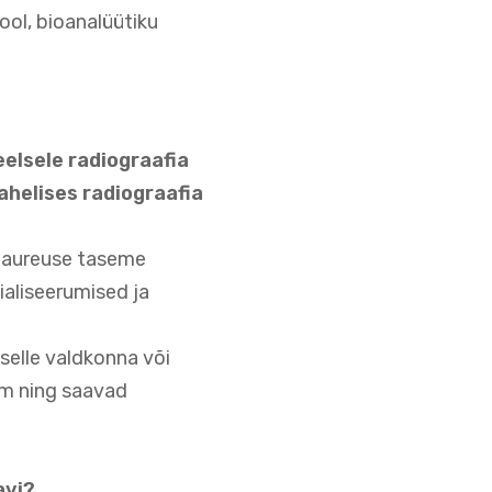
ool, bioanalüütiku
eelsele radiograafia
ahelises radiograafia
alaureuse taseme
sialiseerumised ja
selle valdkonna või
em ning saavad
avi?