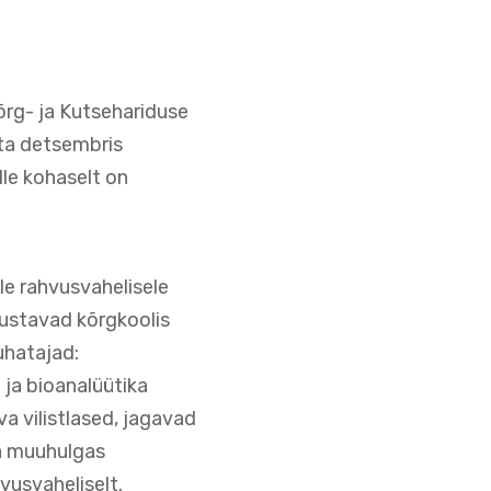
Kõrg- ja Kutsehariduse
sta detsembris
ille kohaselt on
le rahvusvahelisele
dustavad kõrgkoolis
uhatajad:
 ja bioanalüütika
a vilistlased, jagavad
da muuhulgas
vusvaheliselt.