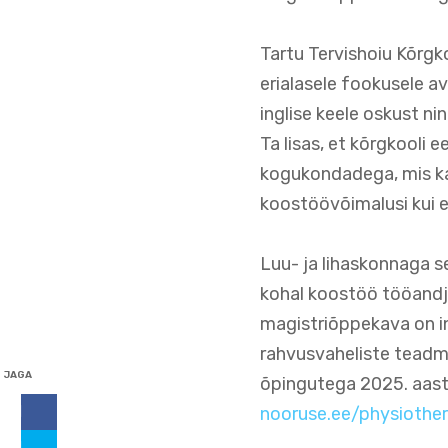
Tartu Tervishoiu Kõrgko
erialasele fookusele 
inglise keele oskust n
Ta lisas, et kõrgkooli
kogukondadega, mis ka
koostöövõimalusi kui 
Luu- ja lihaskonnaga s
kohal koostöö tööandj
magistriõppekava on in
rahvusvaheliste teadmi
JAGA
õpingutega 2025. aasta
nooruse.ee/physiothe