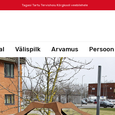
Tagasi Tartu Tervishoiu Kõrgkooli veebilehele
al
Välispilk
Arvamus
Persoon